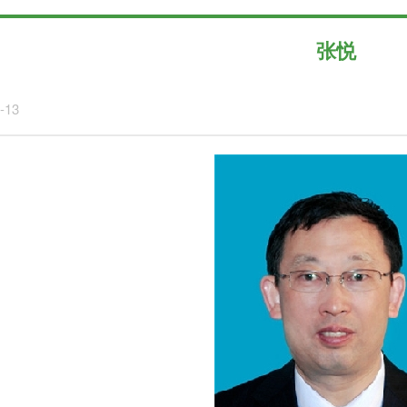
张悦
-13