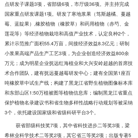
点研发子课题3项，省部级6项，市厅级36项。并主持完成
国家重点研发课题1项。研发了寒地浆果（笃斯越橘、蔓越
莓、蓝靛果）,橡胶植物（橡胶草）和药用植物（赤芍、金
莲花等）等经济植物栽培和高值产业技术，认定良种2个，
累计示范推广面积55.4万亩，间接经济效益8.3亿元；研制
小浆果高端产品生产工艺3项，为企业创造经济效益800余
万元；成为明星企业抚远红海植业和大兴安岭超越的首席技
术合作团队，建有抚远蔓越莓研发中心；建有全国第1座百
吨橡胶草中试生产线；构建了黑龙江省野生植物图像标本库
和东部山区1:50万植被图等植物信息库；编制黑龙江省重点
保护植物名录建议书和省生物多样性战略行动规划等被采纳
3个，依托建设国家级和省级科研平台3个。
获省部级科技奖7项，其中省科技进步二等奖3项，梁
希林业科学技术二等奖2项，其它省三等奖2项；出版专著5