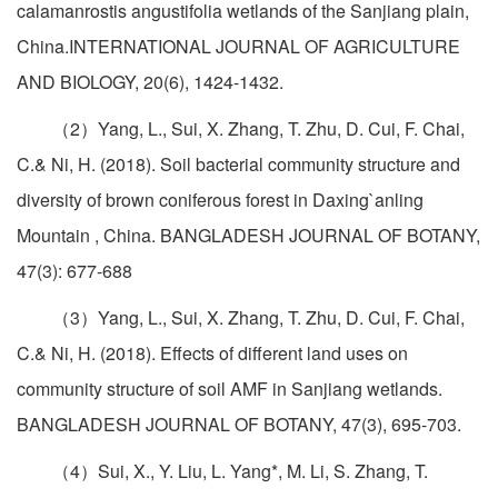
calamanrostis angustifolia wetlands of the Sanjiang plain,
China.INTERNATIONAL JOURNAL OF AGRICULTURE
AND BIOLOGY, 20(6), 1424-1432.
（2）Yang, L., Sui, X. Zhang, T. Zhu, D. Cui, F. Chai,
C.& Ni, H. (2018). Soil bacterial community structure and
diversity of brown coniferous forest in Daxing`anling
Mountain , China. BANGLADESH JOURNAL OF BOTANY,
47(3): 677-688
（3）Yang, L., Sui, X. Zhang, T. Zhu, D. Cui, F. Chai,
C.& Ni, H. (2018). Effects of different land uses on
community structure of soil AMF in Sanjiang wetlands.
BANGLADESH JOURNAL OF BOTANY, 47(3), 695-703.
（4）Sui, X., Y. Liu, L. Yang*, M. Li, S. Zhang, T.